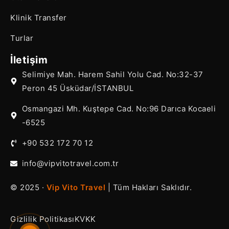
Klinik Transfer
Turlar
İletişim
Selimiye Mah. Harem Sahil Yolu Cad. No:32-37
Peron 45 Üsküdar/İSTANBUL
Osmangazi Mh. Kuştepe Cad. No:96 Darıca Kocaeli
-6525
+90 532 172 70 12
info@vipvitotravel.com.tr
© 2025 ·
Vip Vito Travel
| Tüm Hakları Saklıdır.
Gizlilik Politikası
KVKK