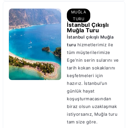
MUĞLA
TURU
İstanbul Çıkışlı
Muğla Turu
İstanbul çıkışlı Muğla
turu
hizmetlerimiz ile
tüm müşterilerimize
Ege’nin serin sularını ve
tarih kokan sokaklarını
keşfetmeleri için
hazırız. İstanbul’un
günlük hayat
koşuşturmacasından
biraz olsun uzaklaşmak
istiyorsanız, Muğla turu
tam size göre.