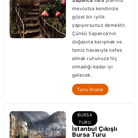
Sapanca turu
planınız
mevcutsa kendinize
güzel bir iyilik
yapıyorsunuz demektir.
Çünkü Sapanca’nın
doğasına karışmak ve
temiz havasıyla nefes
almak ruhunuza hiç
olmadığı kadar iyi
gelecek.
Turu İncele
BURSA
TURU
İstanbul Çıkışlı
Bursa Turu