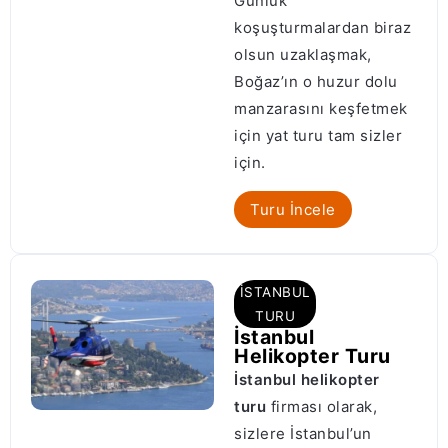
Günlük
koşuşturmalardan biraz
olsun uzaklaşmak,
Boğaz’ın o huzur dolu
manzarasını keşfetmek
için yat turu tam sizler
için.
Turu İncele
İSTANBUL
TURU
İstanbul
Helikopter Turu
İstanbul helikopter
turu
firması olarak,
sizlere İstanbul’un