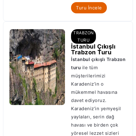
Turu İncele
TRABZON
TURU
İstanbul Çıkışlı
Trabzon Turu
İstanbul çıkışlı Trabzon
turu
ile tüm
müşterilerimizi
Karadeniz’in o
mükemmel havasına
davet ediyoruz.
Karadeniz’in yemyeşil
yaylaları, serin dağ
havası ve birden çok
yöresel lezzet sizleri