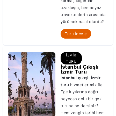
karmaşıklığından
uzaklaşıp, bembeyaz
travertenlerin arasında
yürümek nasıl olurdu?
Turu İncele
İZMIR
TURU
İstanbul Çıkışlı
İzmir Turu
İstanbul çıkışlı İzmir
turu
hizmetlerimiz ile
Ege kıyılarına doğru
heyecan dolu bir gezi
turuna ne dersiniz?
Hem zengin tarihi hem