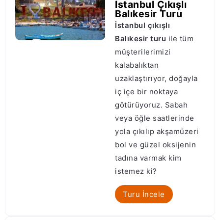
İstanbul Çıkışlı
Balıkesir Turu
İstanbul çıkışlı
Balıkesir turu
ile tüm
müşterilerimizi
kalabalıktan
uzaklaştırıyor, doğayla
iç içe bir noktaya
götürüyoruz. Sabah
veya öğle saatlerinde
yola çıkılıp akşamüzeri
bol ve güzel oksijenin
tadına varmak kim
istemez ki?
Turu İncele