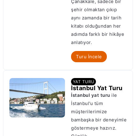
Çanakkale, sadece bir
şehir olmaktan çıkıp
aynı zamanda bir tarih
kitabı olduğundan her
adımda farklı bir hikâye
anlatıyor.
Turu İncele
YAT TURU
İstanbul Yat Turu
İstanbul yat turu
ile
İstanbul’u tüm
müşterilerimize
bambaşka bir deneyimle
göstermeye hazırız.