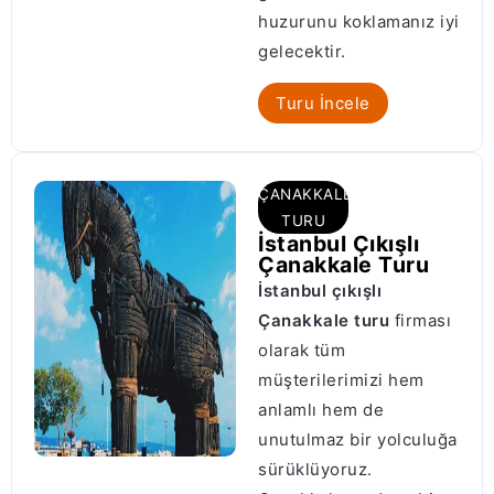
huzurunu koklamanız iyi
gelecektir.
Turu İncele
ÇANAKKALE
TURU
İstanbul Çıkışlı
Çanakkale Turu
İstanbul çıkışlı
Çanakkale turu
firması
olarak tüm
müşterilerimizi hem
anlamlı hem de
unutulmaz bir yolculuğa
sürüklüyoruz.