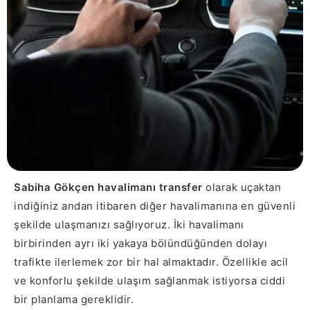
Sabiha Gökçen havalimanı transfer
olarak uçaktan
indiğiniz andan itibaren diğer havalimanına en güvenli
şekilde ulaşmanızı sağlıyoruz. İki havalimanı
birbirinden ayrı iki yakaya bölündüğünden dolayı
trafikte ilerlemek zor bir hal almaktadır. Özellikle acil
ve konforlu şekilde ulaşım sağlanmak istiyorsa ciddi
bir planlama gereklidir.